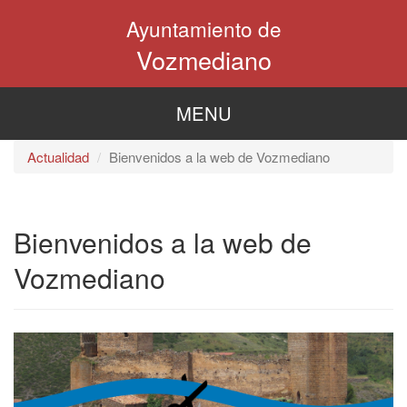
Pasar
Ayuntamiento de
al
contenido
Vozmediano
principal
MENU
Actualidad
Bienvenidos a la web de Vozmediano
Bienvenidos a la web de
Vozmediano