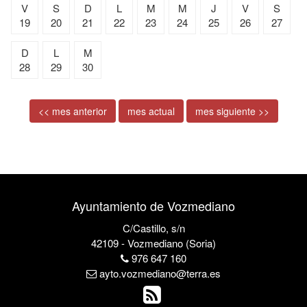
V
S
D
L
M
M
J
V
S
19
20
21
22
23
24
25
26
27
D
L
M
28
29
30
<< mes anterior
mes actual
mes siguiente >>
Ayuntamiento de Vozmediano
C/Castillo, s/n
42109 - Vozmediano (Soria)
976 647 160
ayto.vozmediano@terra.es